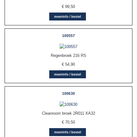
€
99,50
meerinfo / bestel
100557
Regenbroek 216 RS
€
54,90
meerinfo / bestel
100630
Cleanroom broek 2R011 XA32
€
70,50
meerinfo / bestel