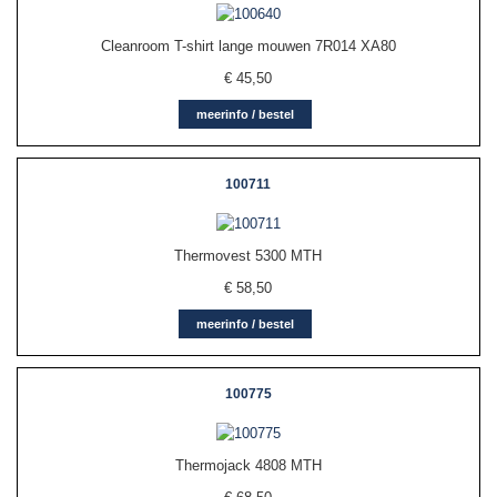
Cleanroom T-shirt lange mouwen 7R014 XA80
€
45,50
meerinfo / bestel
100711
Thermovest 5300 MTH
€
58,50
meerinfo / bestel
100775
Thermojack 4808 MTH