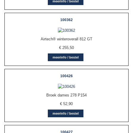
meerinfo / bestel
100362
Airtech® winteroverall 812 GT
€
255,50
meerinfo / bestel
100426
Broek dames 278 P154
€
52,90
meerinfo / bestel
100427