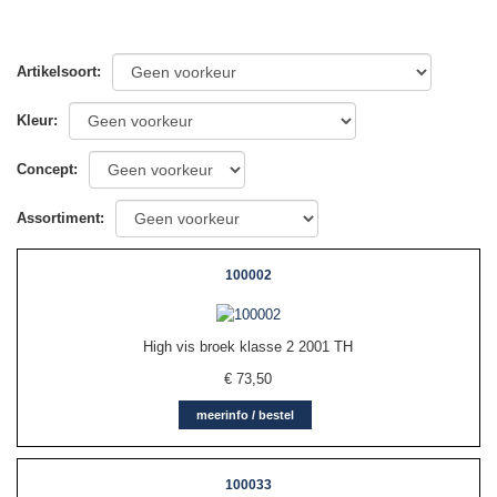
Artikelsoort
:
▼
Kleur
:
Concept
:
Assortiment
:
100002
High vis broek klasse 2 2001 TH
€
73,50
meerinfo / bestel
100033