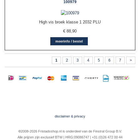
100979
High vis broek klasse 1 2032 PLU
€
88,90
meerinfo / bestel
1
2
3
4
5
6
7
>
disclaimer & privacy
©
2008-2026 Fristadsshop.nl is onderdeel van de Finstral Group B.V.
Alle prijzen zijn exclusief BTW | HRG:09086747 | +31 (0)26 472 00 44