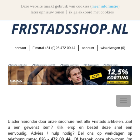
Deze website maakt gebruik van cookies (
meer informatie
)
later opnieuw tonen
ik ga akkoord met cookies
contact
Finstral +31 (0)26 472 00 44
account
winkelwagen (
0
)
Toggle
navigatio
Blader hieronder door onze ibrochure met alle Fristads artikelen. Ziet
u een gewenst item? Klik erop en bestel deze snel een
eenvoudig. Advies / hulp nodig? Bel ons op werkdagen op
telefoonnummer
026 - 472 00 44.
Of bezoek onze showroom (
op