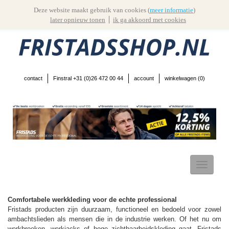
Deze website maakt gebruik van cookies (
meer informatie
)
later opnieuw tonen
ik ga akkoord met cookies
contact
Finstral +31 (0)26 472 00 44
account
winkelwagen (
0
)
Toggle
navigatio
Comfortabele werkkleding voor de echte professional
Fristads producten zijn duurzaam, functioneel en bedoeld voor zowel
ambachtslieden als mensen die in de industrie werken. Of het nu om
werkbroeken, werkjacks of hoge zichtbaarheidskleding gaat, Fristads