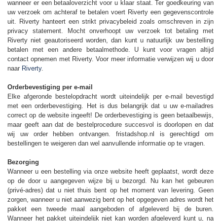
wanneer er een betaaloverzicht voor u klaar staat. Ter goedkeuring van
uw verzoek om achteraf te betalen voert Riverty een gegevenscontrole
uit. Riverty hanteert een strikt privacybeleid zoals omschreven in zijn
privacy statement. Mocht onverhoopt uw verzoek tot betaling met
Riverty niet geautoriseerd worden, dan kunt u natuurlijk uw bestelling
betalen met een andere betaalmethode. U kunt voor vragen altijd
contact opnemen met Riverty. Voor meer informatie verwijzen wij u door
naar
Riverty
.
Orderbevestiging per e-mail
Elke afgeronde bestelopdracht wordt uiteindelijk per e-mail bevestigd
met een orderbevestiging. Het is dus belangrijk dat u uw e-mailadres
correct op de website ingeeft! De orderbevestiging is geen betaalbewijs,
maar geeft aan dat de bestelprocedure succesvol is doorlopen en dat
wij uw order hebben ontvangen. fristadshop.nl is gerechtigd om
bestellingen te weigeren dan wel aanvullende informatie op te vragen.
Bezorging
Wanneer u een bestelling via onze website heeft geplaatst, wordt deze
op de door u aangegeven wijze bij u bezorgd. Nu kan het gebeuren
(privé-adres) dat u niet thuis bent op het moment van levering. Geen
zorgen, wanneer u niet aanwezig bent op het opgegeven adres wordt het
pakket een tweede maal aangeboden of afgeleverd bij de buren.
Wanneer het pakket uiteindelijk niet kan worden afgeleverd kunt u, na