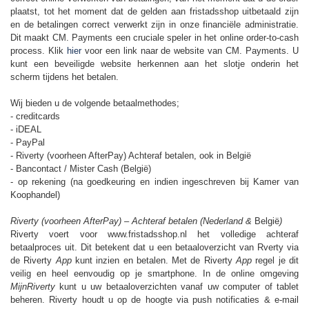
plaatst, tot het moment dat de gelden aan fristadsshop uitbetaald zijn
en de betalingen correct verwerkt zijn in onze financiële administratie.
Dit maakt CM. Payments een cruciale speler in het online order-to-cash
process. Klik
hier
voor een link naar de website van CM. Payments. U
kunt een beveiligde website herkennen aan het slotje onderin het
scherm tijdens het betalen.
Wij bieden u de volgende betaalmethodes;
- creditcards
- iDEAL
- PayPal
- Riverty (voorheen AfterPay) Achteraf betalen, ook in België
- Bancontact / Mister Cash (België)
- op rekening (na goedkeuring en indien ingeschreven bij Kamer van
Koophandel)
Riverty (voorheen AfterPay) – Achteraf betalen (Nederland &
België
)
Riverty voert voor www.fristadsshop.nl het volledige achteraf
betaalproces uit. Dit betekent dat u een betaaloverzicht van Rverty via
de Riverty
App
kunt inzien en betalen. Met de Riverty
App
regel je dit
veilig en heel eenvoudig op je smartphone. In de online omgeving
MijnRiverty
kunt u uw betaaloverzichten vanaf uw computer of tablet
beheren. Riverty houdt u op de hoogte via push notificaties & e-mail