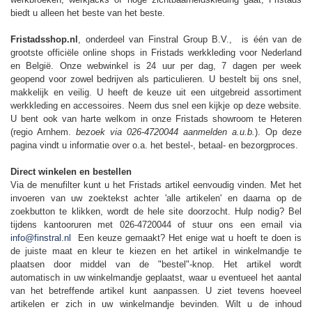
biedt u alleen het beste van het beste.
Fristadsshop.nl
, onderdeel van Finstral Group B.V., is één van de
▼
grootste officiële online shops in Fristads werkkleding voor Nederland
en België. Onze webwinkel is 24 uur per dag, 7 dagen per week
geopend voor zowel bedrijven als particulieren. U bestelt bij ons snel,
makkelijk en veilig. U heeft de keuze uit een uitgebreid assortiment
werkkleding en accessoires. Neem dus snel een kijkje op deze website.
U bent ook van harte welkom in onze Fristads showroom te Heteren
(regio Arnhem.
bezoek via 026-4720044 aanmelden a.u.b.
). Op deze
pagina vindt u informatie over o.a. het bestel-, betaal- en bezorgproces.
Direct winkelen en bestellen
Via de menufilter kunt u het Fristads artikel eenvoudig vinden. Met het
invoeren van uw zoektekst achter 'alle artikelen' en daarna op de
zoekbutton te klikken, wordt de hele site doorzocht. Hulp nodig? Bel
tijdens kantooruren met 026-4720044 of stuur ons een email via
info@finstral.nl
Een keuze gemaakt? Het enige wat u hoeft te doen is
de juiste maat en kleur te kiezen en het artikel in winkelmandje te
plaatsen door middel van de "bestel"-knop. Het artikel wordt
automatisch in uw winkelmandje geplaatst, waar u eventueel het aantal
van het betreffende artikel kunt aanpassen. U ziet tevens hoeveel
artikelen er zich in uw winkelmandje bevinden. Wilt u de inhoud