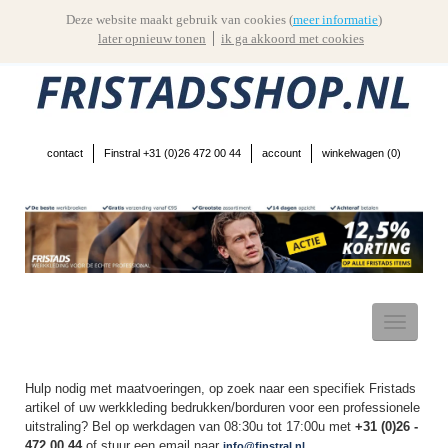
Deze website maakt gebruik van cookies (
meer informatie
)
later opnieuw tonen
ik ga akkoord met cookies
contact
Finstral +31 (0)26 472 00 44
account
winkelwagen (
0
)
Toggle
navigatio
Hulp nodig met maatvoeringen, op zoek naar een specifiek Fristads
artikel of uw werkkleding bedrukken/borduren voor een professionele
uitstraling? Bel op werkdagen van 08:30u tot 17:00u met
+31 (0)26 -
472 00 44
of stuur een email naar
info@finstral.nl