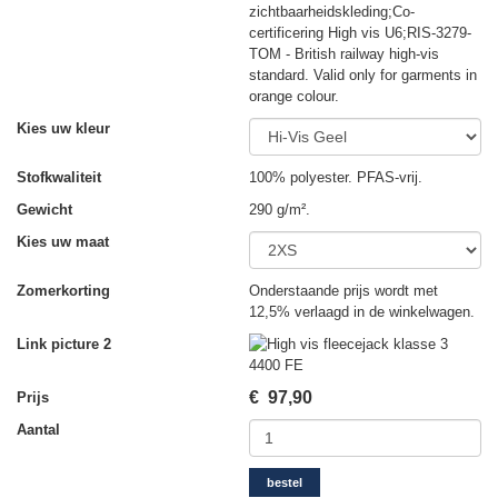
zichtbaarheidskleding;Co-
certificering High vis U6;RIS-3279-
TOM - British railway high-vis
standard. Valid only for garments in
orange colour.
Kies uw kleur
Stofkwaliteit
100% polyester. PFAS-vrij.
Gewicht
290 g/m².
Kies uw maat
Zomerkorting
Onderstaande prijs wordt met
12,5% verlaagd in de winkelwagen.
Link picture 2
€
97,90
Prijs
Aantal
bestel