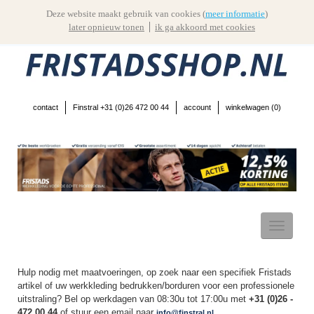
Deze website maakt gebruik van cookies (
meer informatie
)
later opnieuw tonen
ik ga akkoord met cookies
contact
Finstral +31 (0)26 472 00 44
account
winkelwagen (
0
)
Toggle
navigatio
Hulp nodig met maatvoeringen, op zoek naar een specifiek Fristads
artikel of uw werkkleding bedrukken/borduren voor een professionele
uitstraling? Bel op werkdagen van 08:30u tot 17:00u met
+31 (0)26 -
472 00 44
of stuur een email naar
info@finstral.nl