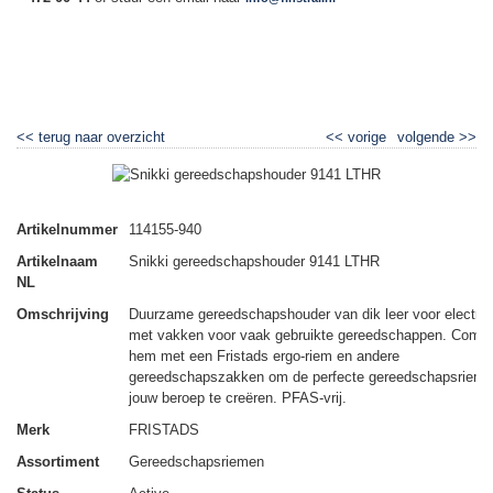
▼
<<
terug naar overzicht
<<
vorige
volgende
>>
Snikki gereedschapshouder 9141 LTHR
Artikelnummer
114155-940
Artikelnaam
Snikki gereedschapshouder 9141 LTHR
NL
Omschrijving
Duurzame gereedschapshouder van dik leer voor electric
met vakken voor vaak gebruikte gereedschappen. Combi
hem met een Fristads ergo-riem en andere
gereedschapszakken om de perfecte gereedschapsriem 
jouw beroep te creëren. PFAS-vrij.
Merk
FRISTADS
Assortiment
Gereedschapsriemen