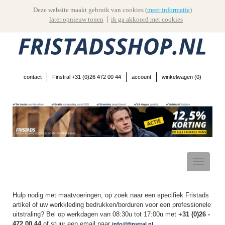
Deze website maakt gebruik van cookies (
meer informatie
)
later opnieuw tonen
ik ga akkoord met cookies
contact
Finstral +31 (0)26 472 00 44
account
winkelwagen (
0
)
Toggle
navigatio
Hulp nodig met maatvoeringen, op zoek naar een specifiek Fristads
artikel of uw werkkleding bedrukken/borduren voor een professionele
uitstraling? Bel op werkdagen van 08:30u tot 17:00u met
+31 (0)26 -
472 00 44
of stuur een email naar
info@finstral.nl