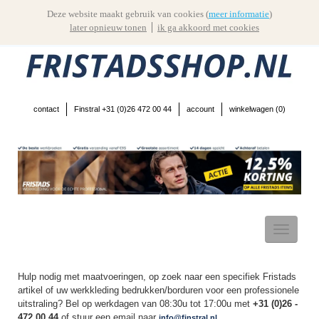
Deze website maakt gebruik van cookies (
meer informatie
)
later opnieuw tonen
ik ga akkoord met cookies
contact
Finstral +31 (0)26 472 00 44
account
winkelwagen (
0
)
Toggle
navigatio
Hulp nodig met maatvoeringen, op zoek naar een specifiek Fristads
artikel of uw werkkleding bedrukken/borduren voor een professionele
uitstraling? Bel op werkdagen van 08:30u tot 17:00u met
+31 (0)26 -
472 00 44
of stuur een email naar
info@finstral.nl