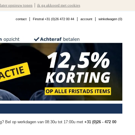
later opnieuw tonen
ik ga akkoord met cookies
contact
Finstral +31 (0)26 472 00 44
account
winkelwagen (
0
)
ling? Bel op werkdagen van 08:30u tot 17:00u met
+31 (0)26 - 472 00