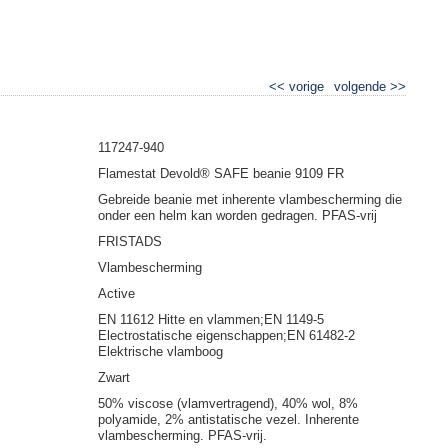
<<
vorige
volgende
>>
e 9109 FR
117247-940
Flamestat Devold® SAFE beanie 9109 FR
Gebreide beanie met inherente vlambescherming die
onder een helm kan worden gedragen. PFAS-vrij
FRISTADS
Vlambescherming
Active
EN 11612 Hitte en vlammen;EN 1149-5
Electrostatische eigenschappen;EN 61482-2
Elektrische vlamboog
Zwart
50% viscose (vlamvertragend), 40% wol, 8%
polyamide, 2% antistatische vezel. Inherente
vlambescherming. PFAS-vrij.