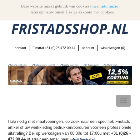
Deze website maakt gebruik van cookies (
meer informatie
)
later opnieuw tonen
ik ga akkoord met cookies
contact
Finstral +31 (0)26 472 00 44
account
winkelwagen (
0
)
Toggle
navigatio
Hulp nodig met maatvoeringen, op zoek naar een specifiek Fristads
artikel of uw werkkleding bedrukken/borduren voor een professionele
uitstraling? Bel op werkdagen van 08:30u tot 17:00u met
+31 (0)26 -
472 00 44
of stuur een email naar
info@finstral.nl